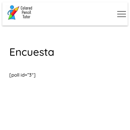
Skip
to
content
Encuesta
[poll id=”3″]